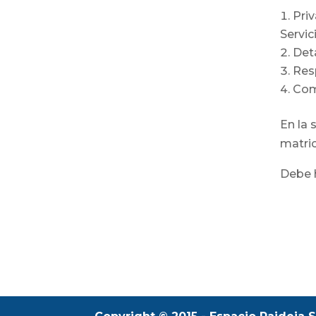
Pri
Servic
Det
Res
Comp
En la 
matric
Debe h