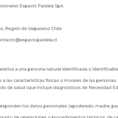
esionales Espacio Paideia SpA
as, Región de Valparaíso Chile
contacto@espaciopaideia.cl
lativa a una persona natural identificada o identificable
 a las características físicas o morales de las personas
ado de salud (que incluye diagnósticos de Necesidad Edu
orresponden los datos personales (apoderado, madre, pad
njunto de operaciones o procedimientos técnicos, de c