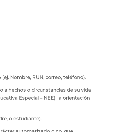
 (ej. Nombre, RUN, correo, teléfono).
, o a hechos o circunstancias de su vida
cativa Especial – NEE), la orientación
re, o estudiante).
arácter automatizado o no, que